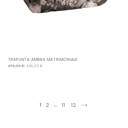
TRAPUNTA AMBRA MATRIMONIALE
479,00
€
336,00
€
1
…
2
11
12
next