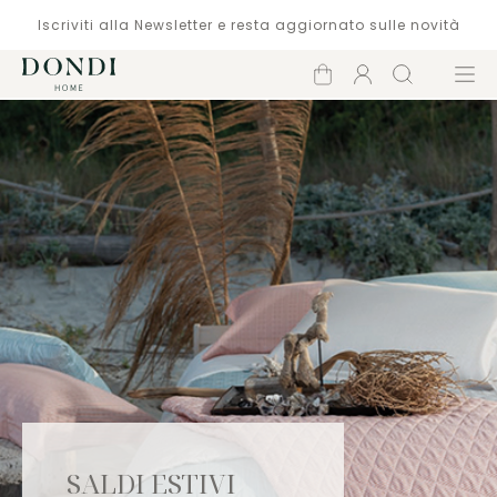
Iscriviti alla Newsletter e resta aggiornato sulle novità
Carrello
Account
Cerca
Menù
SALDI ESTIVI