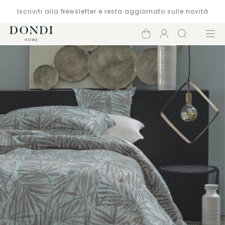
Iscriviti alla Newsletter e resta aggiornato sulle novità
Carrello
Account
Cerca
Menù