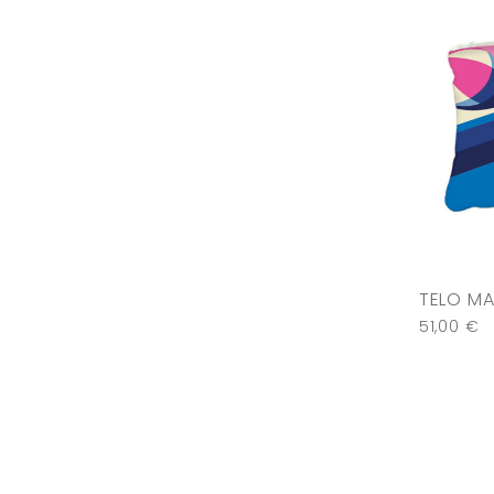
TELO MA
51,00
€