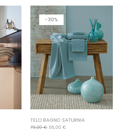
-30%
TELO BAGNO SATURNIA
79,00
€
55,00
€