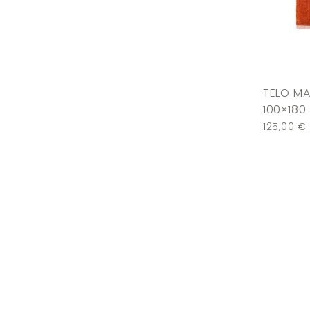
TELO MA
100×180
125,00
€