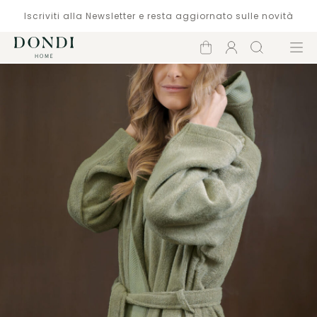
Iscriviti alla Newsletter e resta aggiornato sulle novità
Carrello
Account
Cerca
Menù