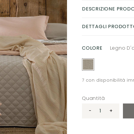
DESCRIZIONE PROD
DETTAGLI PRODOTT
COLORE
Legno D'
7
con disponibilità i
Quantità
-
+