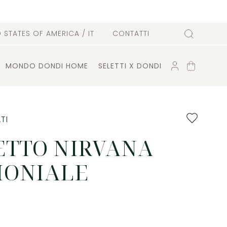
D STATES OF AMERICA
/ IT
CONTATTI
Cerca
ACCOUNT
CARRELLO
MONDO DONDI HOME
SELETTI X DONDI
Aggiungi
TI
ai
preferiti
ETTO NIRVANA
MONIALE