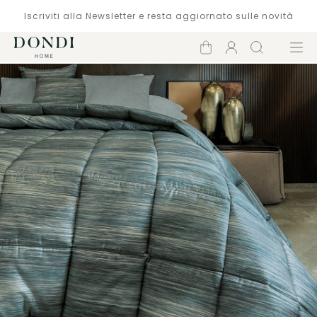
Iscriviti alla Newsletter e resta aggiornato sulle novità
Carrello
Account
Cerca
Menù