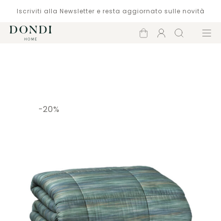
Iscriviti alla Newsletter e resta aggiornato sulle novità
Carrello
Account
Cerca
Menù
Catalogo
-20%