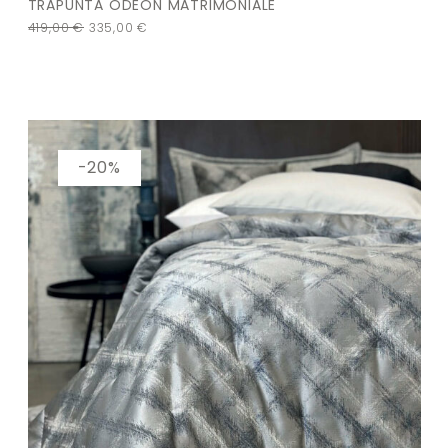
TRAPUNTA ODEON MATRIMONIALE
419,00
€
335,00
€
-20%