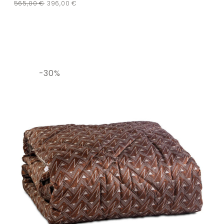
565,00
€
396,00
€
-30%