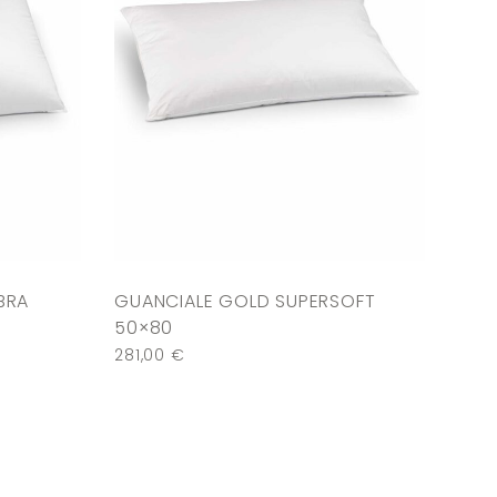
BRA
GUANCIALE GOLD SUPERSOFT
50×80
281,00
€