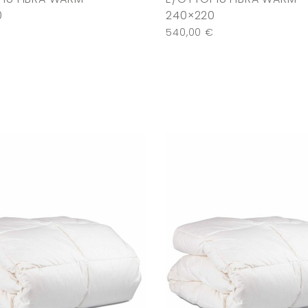
0
240×220
€
540,00
€