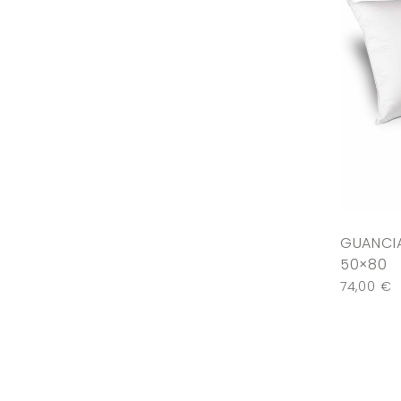
GUANCIA
50×80
74,00
€