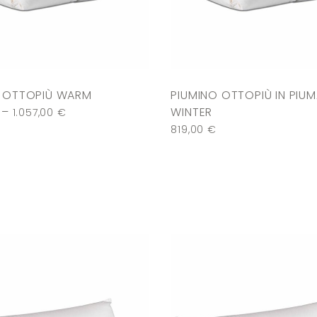
O OTTOPIÙ WARM
PIUMINO OTTOPIÙ IN PIU
–
WINTER
1.057,00
€
819,00
€