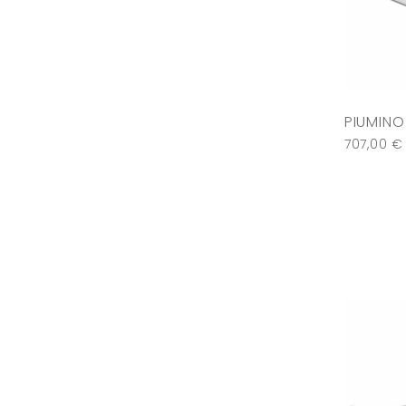
PIUMIN
707,00
€