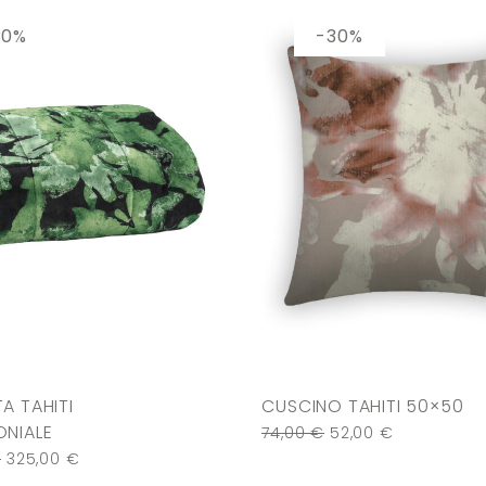
30%
-30%
A TAHITI
CUSCINO TAHITI 50×50
NIALE
74,00
€
52,00
€
€
325,00
€