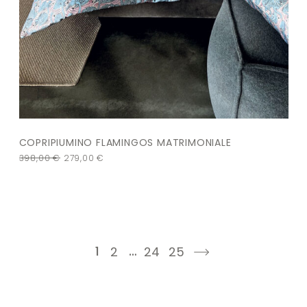
COPRIPIUMINO FLAMINGOS MATRIMONIALE
398,00
€
279,00
€
1
…
2
24
25
next