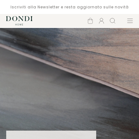
Iscriviti alla Newsletter e resta aggiornato sulle novità
Carrello
Account
Cerca
Menù