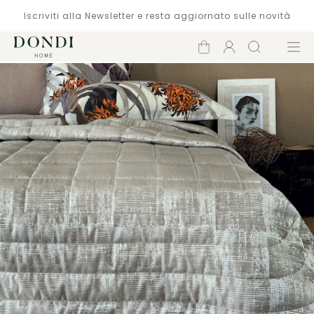
Iscriviti alla Newsletter e resta aggiornato sulle novità
Carrello
Account
Cerca
Menù