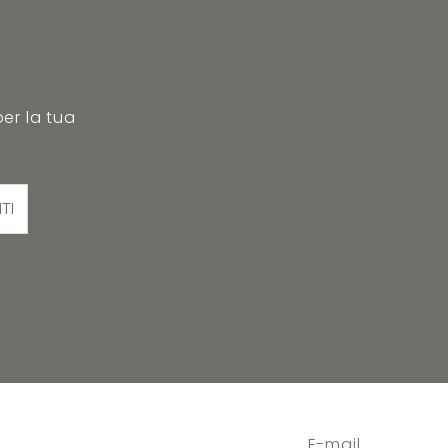
per la tua
ITI
E-mail