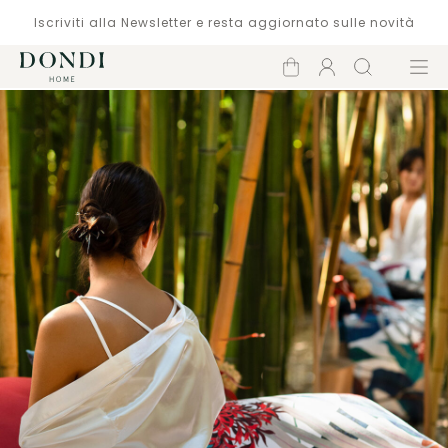
Iscriviti alla Newsletter e resta aggiornato sulle novità
Carrello
Account
Cerca
Menù