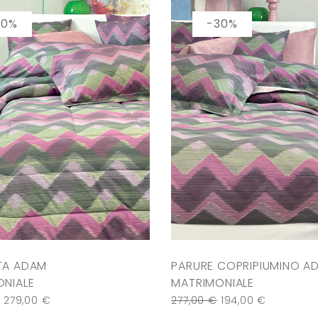
30%
-30%
TA ADAM
PARURE COPRIPIUMINO A
NIALE
MATRIMONIALE
€
279,00
€
277,00
€
194,00
€