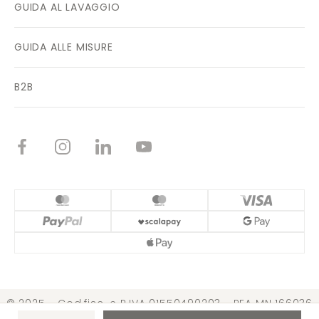
GUIDA AL LAVAGGIO
GUIDA ALLE MISURE
B2B
© 2025 - Cod.fisc. e P.IVA 01550490203 - REA MN 166036
Cap. Soc. € 3.099.000,00 i.v. |
Condizioni di vendita
|