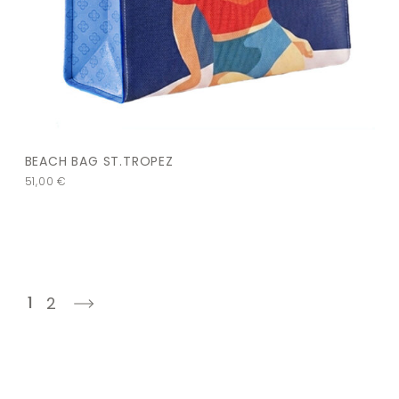
BEACH BAG ST.TROPEZ
51,00
€
1
2
next