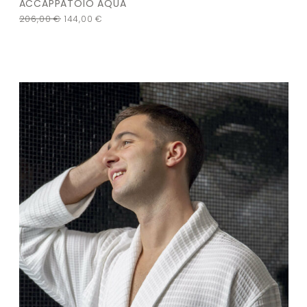
ACCAPPATOIO AQUA
206,00
€
144,00
€