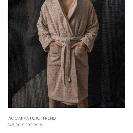
ACCAPPATOIO TREND
145,00
€
102,00
€