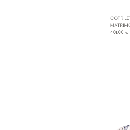
COPRIL
MATRIMO
401,00
€