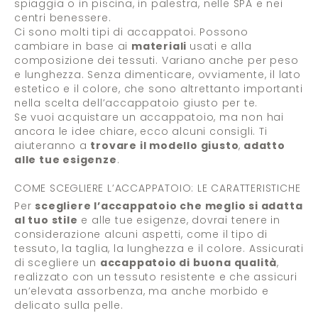
spiaggia o in piscina, in palestra, nelle SPA e nei
centri benessere.
Ci sono molti tipi di accappatoi. Possono
cambiare in base ai
materiali
usati e alla
composizione dei tessuti. Variano anche per peso
e lunghezza. Senza dimenticare, ovviamente, il lato
estetico e il colore, che sono altrettanto importanti
nella scelta dell’accappatoio giusto per te.
Se vuoi acquistare un accappatoio, ma non hai
ancora le idee chiare, ecco alcuni consigli. Ti
aiuteranno a
trovare il modello giusto
,
adatto
alle tue esigenze
.
COME SCEGLIERE L’ACCAPPATOIO: LE CARATTERISTICHE
Per
scegliere l’accappatoio che meglio si adatta
al tuo stile
e alle tue esigenze, dovrai tenere in
considerazione alcuni aspetti, come il tipo di
tessuto, la taglia, la lunghezza e il colore. Assicurati
di scegliere un
accappatoio di buona qualità
,
realizzato con un tessuto resistente e che assicuri
un’elevata assorbenza, ma anche morbido e
delicato sulla pelle.