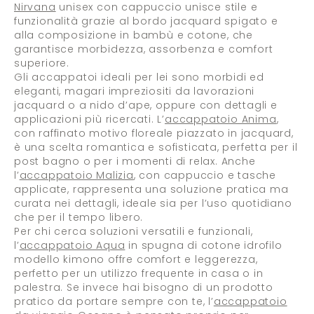
Nirvana
unisex con cappuccio unisce stile e
funzionalità grazie al bordo jacquard spigato e
alla composizione in bambù e cotone, che
garantisce morbidezza, assorbenza e comfort
superiore.
Gli accappatoi ideali per lei sono morbidi ed
eleganti, magari impreziositi da lavorazioni
jacquard o a nido d’ape, oppure con dettagli e
applicazioni più ricercati. L’
accappatoio Anima
,
con raffinato motivo floreale piazzato in jacquard,
è una scelta romantica e sofisticata, perfetta per il
post bagno o per i momenti di relax. Anche
l’
accappatoio Malizia
, con cappuccio e tasche
applicate, rappresenta una soluzione pratica ma
curata nei dettagli, ideale sia per l’uso quotidiano
che per il tempo libero.
Per chi cerca soluzioni versatili e funzionali,
l’
accappatoio Aqua
in spugna di cotone idrofilo
modello kimono offre comfort e leggerezza,
perfetto per un utilizzo frequente in casa o in
palestra. Se invece hai bisogno di un prodotto
pratico da portare sempre con te, l’
accappatoio