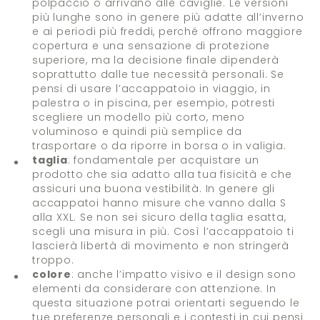
polpaccio o arrivano alle caviglie. Le versioni
più lunghe sono in genere più adatte all’inverno
e ai periodi più freddi, perché offrono maggiore
copertura e una sensazione di protezione
superiore, ma la decisione finale dipenderà
soprattutto dalle tue necessità personali. Se
pensi di usare l’accappatoio in viaggio, in
palestra o in piscina, per esempio, potresti
scegliere un modello più corto, meno
voluminoso e quindi più semplice da
trasportare o da riporre in borsa o in valigia.
taglia
: fondamentale per acquistare un
prodotto che sia adatto alla tua fisicità e che
assicuri una buona vestibilità. In genere gli
accappatoi hanno misure che vanno dalla S
alla XXL. Se non sei sicuro della taglia esatta,
scegli una misura in più. Così l’accappatoio ti
lascierà libertà di movimento e non stringerà
troppo.
colore
: anche l’impatto visivo e il design sono
elementi da considerare con attenzione. In
questa situazione potrai orientarti seguendo le
tue preferenze personali e i contesti in cui pensi