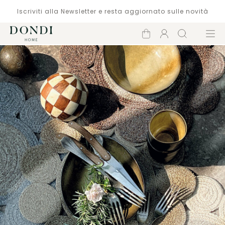
Iscriviti alla Newsletter e resta aggiornato sulle novità
Carrello
Account
Cerca
Menù