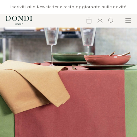
Iscriviti alla Newsletter e resta aggiornato sulle novità
Carrello
Account
Cerca
Menù