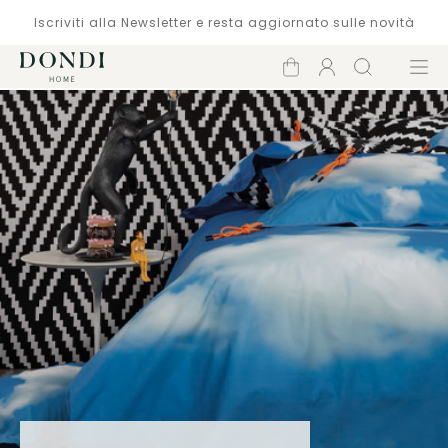
Iscriviti alla Newsletter e resta aggiornato sulle novità
Carrello
Account
Cerca
Menù