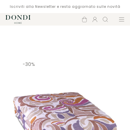
Iscriviti alla Newsletter e resta aggiornato sulle novità
Carrello
Account
Cerca
Menù
Catalogo
-30%