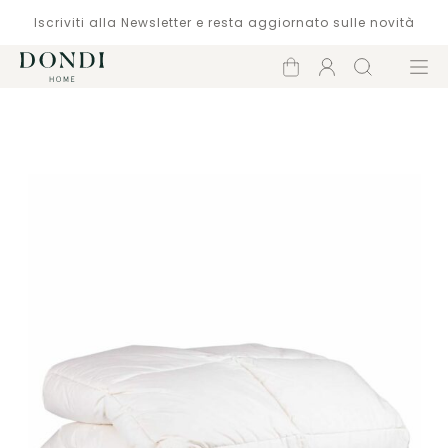
Iscriviti alla Newsletter e resta aggiornato sulle novità
Carrello
Account
Cerca
Menù
Catalogo