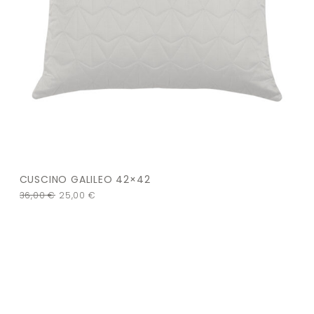
CUSCINO GALILEO 42×42
36,00
€
25,00
€