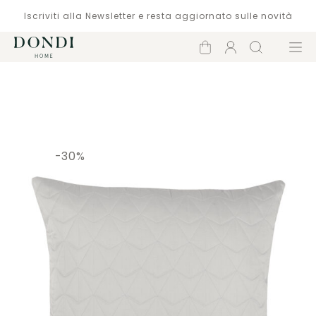
Iscriviti alla Newsletter e resta aggiornato sulle novità
Carrello
Account
Cerca
Menù
Catalogo
-30%