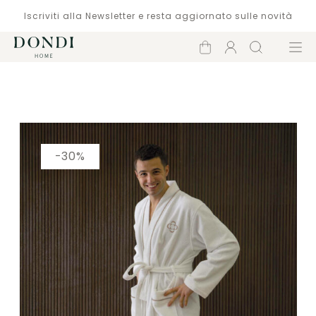
Iscriviti alla Newsletter e resta aggiornato sulle novità
Carrello
Account
Cerca
Menù
Catalogo
-30%