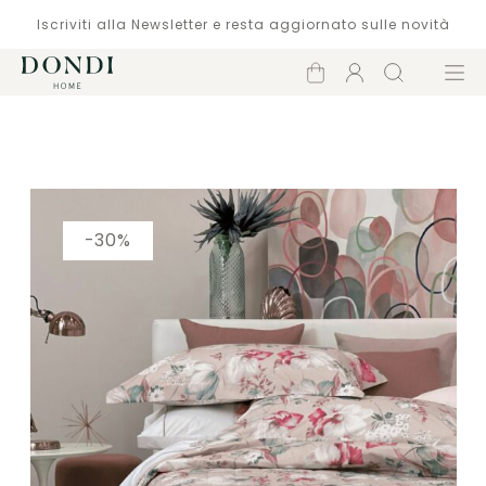
Iscriviti alla Newsletter e resta aggiornato sulle novità
Carrello
Account
Cerca
Menù
Catalogo
-30%