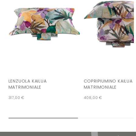
LENZUOLA KAILUA
COPRIPIUMINO KAILUA
MATRIMONIALE
MATRIMONIALE
317,00
€
408,00
€