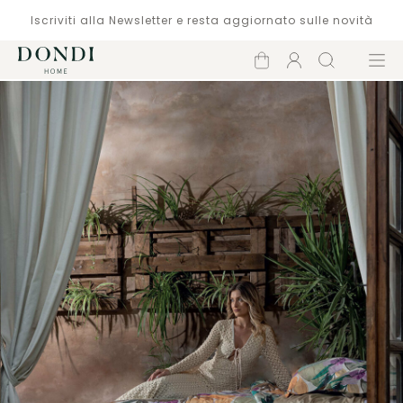
Iscriviti alla Newsletter e resta aggiornato sulle novità
Carrello
Account
Cerca
Menù