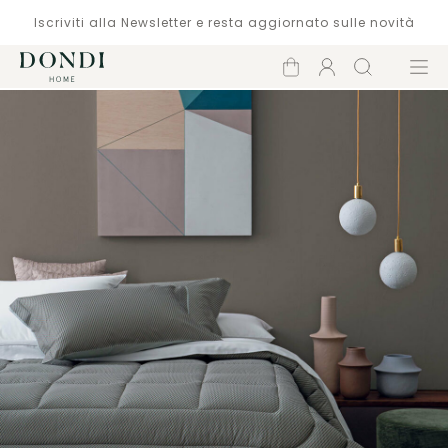
Iscriviti alla Newsletter e resta aggiornato sulle novità
Carrello
Account
Cerca
Menù