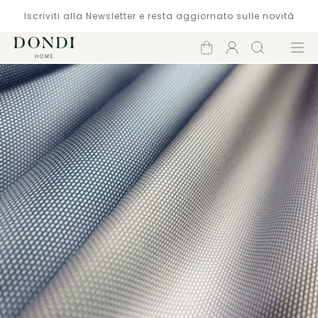
Iscriviti alla Newsletter e resta aggiornato sulle novità
Carrello
Account
Cerca
Menù