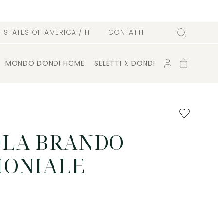
D STATES OF AMERICA
/ IT
CONTATTI
Cerca
ACCOUNT
CARRELLO
MONDO DONDI HOME
SELETTI X DONDI
Aggiungi
ai
preferiti
LA BRANDO
MONIALE