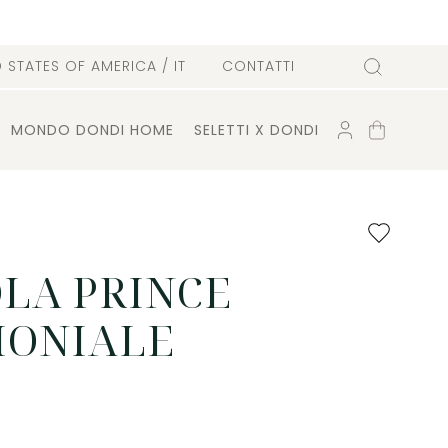
D STATES OF AMERICA
/ IT
CONTATTI
Cerca
ACCOUNT
CARRELLO
MONDO DONDI HOME
SELETTI X DONDI
Aggiungi
ai
preferiti
LA PRINCE
MONIALE