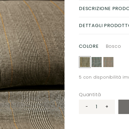
DESCRIZIONE PROD
DETTAGLI PRODOTT
COLORE
Bosco
5
con disponibilità i
Quantità
-
+