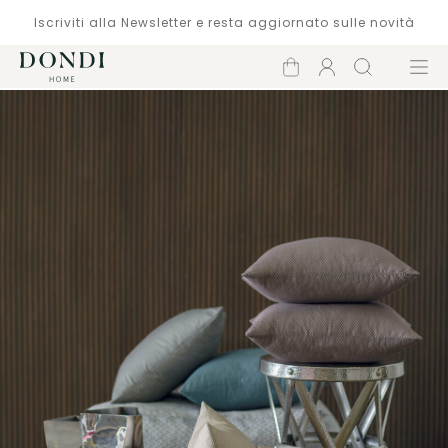
Iscriviti alla Newsletter e resta aggiornato sulle novità
Carrello
Account
Cerca
Menù