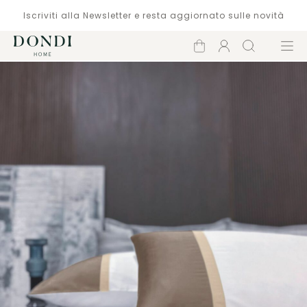
Iscriviti alla Newsletter e resta aggiornato sulle novità
Carrello
Account
Cerca
Menù