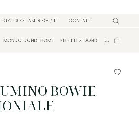
D STATES OF AMERICA
/ IT
CONTATTI
Cerca
ACCOUNT
CARRELLO
MONDO DONDI HOME
SELETTI X DONDI
Aggiungi
ai
preferiti
IUMINO BOWIE
MONIALE