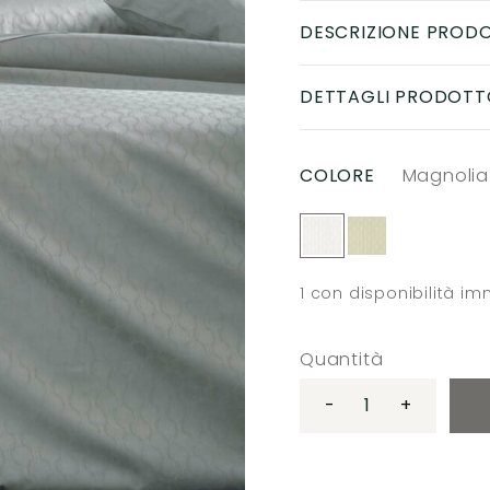
DESCRIZIONE PROD
DETTAGLI PRODOTT
COLORE
Magnolia
1
con disponibilità i
Quantità
-
+