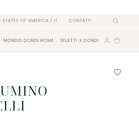
D STATES OF AMERICA
/ IT
CONTATTI
Cerca
ACCOUNT
CARRELLO
MONDO DONDI HOME
SELETTI X DONDI
Aggiungi
ai
preferiti
IUMINO
ELLI