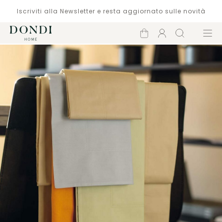
Iscriviti alla Newsletter e resta aggiornato sulle novità
Carrello
Account
Cerca
Menù