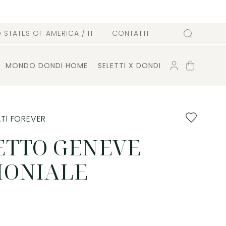
D STATES OF AMERICA
/ IT
CONTATTI
Cerca
ACCOUNT
CARRELLO
MONDO DONDI HOME
SELETTI X DONDI
Aggiungi
TI FOREVER
ai
preferiti
ETTO GENEVE
MONIALE