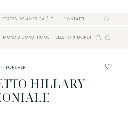
D STATES OF AMERICA
/ IT
CONTATTI
Cerca
ACCOUNT
CARRELLO
MONDO DONDI HOME
SELETTI X DONDI
Aggiungi
TI FOREVER
ai
preferiti
ETTO HILLARY
MONIALE