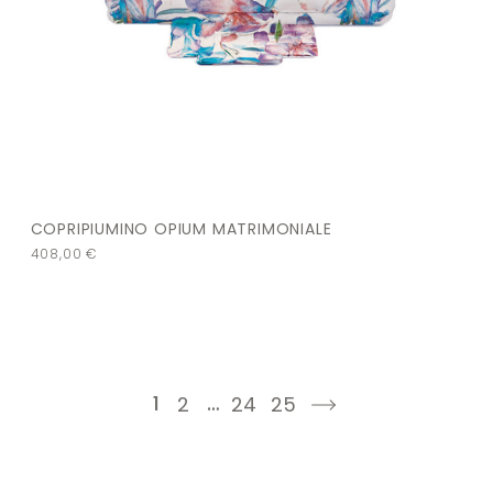
COPRIPIUMINO OPIUM MATRIMONIALE
408,00
€
1
…
2
24
25
next