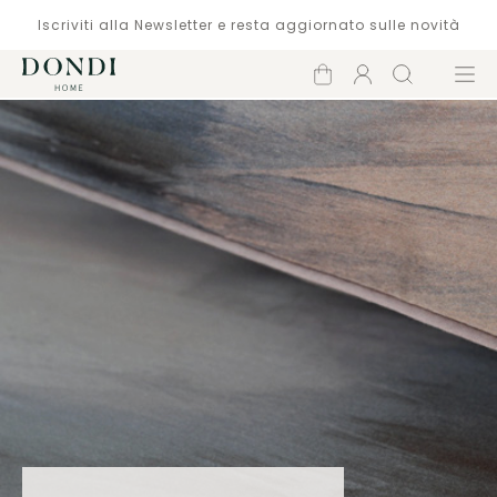
Iscriviti alla Newsletter e resta aggiornato sulle novità
Carrello
Account
Cerca
Menù