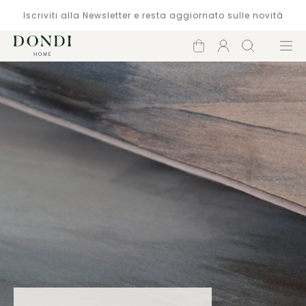
Iscriviti alla Newsletter e resta aggiornato sulle novità
Carrello
Account
Cerca
Menù