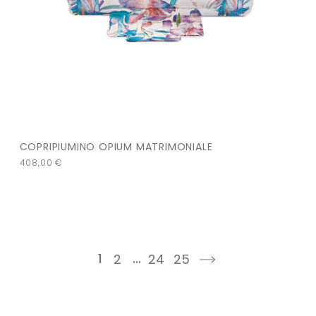
COPRIPIUMINO OPIUM MATRIMONIALE
408,00
€
1
…
2
24
25
next