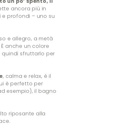
o un po’ spento, il
ette ancora più in
ri e profondi – uno su
oso e allegro, a metà
. È anche un colore
 quindi sfruttarlo per
e
, calma e relax, è il
cui è perfetto per
 ad esempio), il bagno
lto riposante alla
ace.