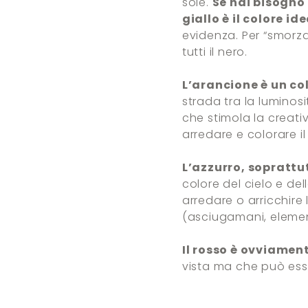
sole.
Se hai bisogno 
giallo è il colore id
evidenza. Per “smorzar
tutti il nero.
L’arancione è un col
strada tra la luminos
che stimola la creativ
arredare e colorare il 
L’azzurro, soprattu
colore del cielo e del
arredare o arricchire
(asciugamani, element
Il rosso è ovviamen
vista ma che può ess