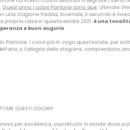
one ha scelto i colori destinati a segnare i trend ne
o.
Quest’anno i colori Pantone sono due
: Ultimate Gre
con una stagione fredda, invernale, il secondo è inve
lla propria casa in questa estate 2021:
è una tonalità
 speranza e buon augurio
.
llo Pantone. I colori più in voga quest’estate, per sott
ell’aria, o l’allegria della stagione, comprendono anc
TTARE QUESTI COLORI?
luminoso per eccellenza, soprattutto in estate dove pu