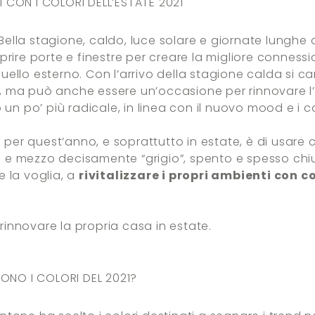
I CON I COLORI DELL’ESTATE 2021
Bella stagione, caldo, luce solare e giornate lunghe 
aprire porte e finestre per creare la migliore connessi
quello esterno. Con l’arrivo della stagione calda si 
, ma può anche essere un’occasione per rinnovare l’
n po’ più radicale, in linea con il nuovo mood e i co
er quest’anno, e soprattutto in estate, è di usare co
 e mezzo decisamente “grigio”, spento e spesso chius
e la voglia, a
rivitalizzare i propri ambienti con co
rinnovare la propria casa in estate.
SONO I COLORI DEL 2021?