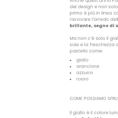
Anche quest’anno Pant
del design e non sol
primo è più in linea 
ravvivare l’arredo de
brillante, segno di
Ma non c’è solo il gia
sole e la freschezza d
pastello come:
giallo
arancione
azzurro
rosso
COME POSSIAMO SFRU
Il giallo è il colore 