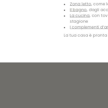
Zona letto
, come l
Il bagno
, dagli ac
La cucina
, con tov
stagione
I complementi d’a
La tua casa è pronta 