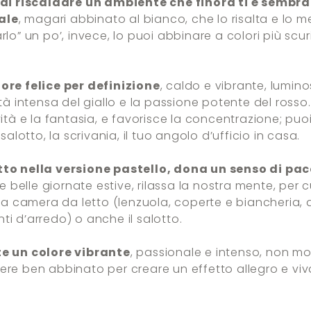
di riscaldare un ambiente che finora ti è sembrat
eale
, magari abbinato al bianco, che lo risalta e lo m
lo” un po’, invece, lo puoi abbinare a colori più scu
ore felice per definizione
, caldo e vibrante, lumin
ità intensa del giallo e la passione potente del rosso
ità e la fantasia, e favorisce la concentrazione; puoi
salotto, la scrivania, il tuo angolo d’ufficio in casa.
tto nella versione pastello, dona un senso di pac
le belle giornate estive, rilassa la nostra mente, per 
 la camera da letto (lenzuola, coperte e biancheria,
i d’arredo) o anche il salotto.
te un colore vibrante
, passionale e intenso, non mo
ere ben abbinato per creare un effetto allegro e viv