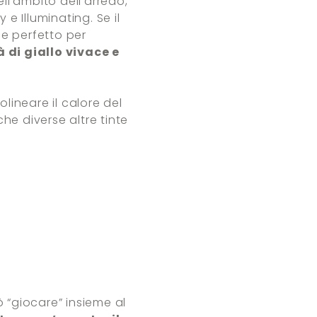
ll’ambito dell’arredo,
y e Illuminating. Se il
ce perfetto per
 di giallo vivace e
olineare il calore del
he diverse altre tinte
ò “giocare” insieme al