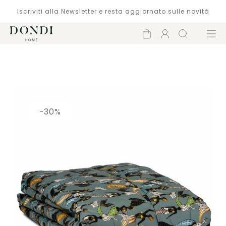
Iscriviti alla Newsletter e resta aggiornato sulle novità
Carrello
Account
Cerca
Menù
Catalogo
-30%