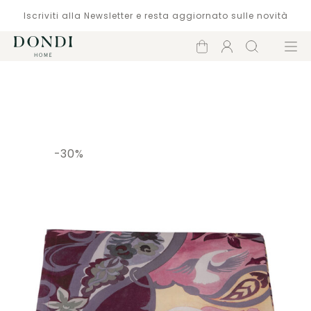
Iscriviti alla Newsletter e resta aggiornato sulle novità
Carrello
Account
Cerca
Menù
Catalogo
-30%