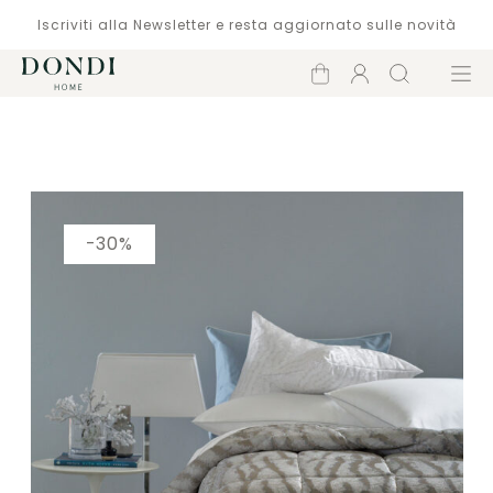
Iscriviti alla Newsletter e resta aggiornato sulle novità
Carrello
Account
Cerca
Menù
Catalogo
-30%