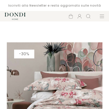
Iscriviti alla Newsletter e resta aggiornato sulle novità
Carrello
Account
Cerca
Menù
Catalogo
-30%