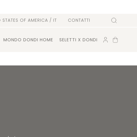
D STATES OF AMERICA
/ IT
CONTATTI
Cerca
ACCOUNT
CARRELLO
MONDO DONDI HOME
SELETTI X DONDI