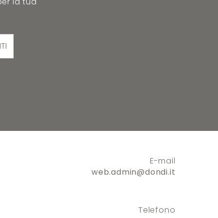
per la tua
ITI
E-mail
web.admin@dondi.it
Telefono