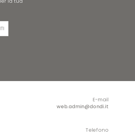
per la tua
ITI
E-mail
web.admin@dondi.it
Telefono