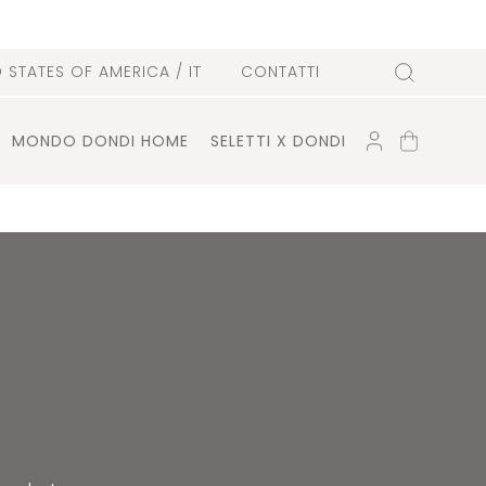
D STATES OF AMERICA
/ IT
CONTATTI
Cerca
ACCOUNT
CARRELLO
MONDO DONDI HOME
SELETTI X DONDI