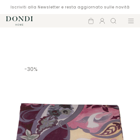
Iscriviti alla Newsletter e resta aggiornato sulle novità
Carrello
Account
Cerca
Menù
Catalogo
-30%