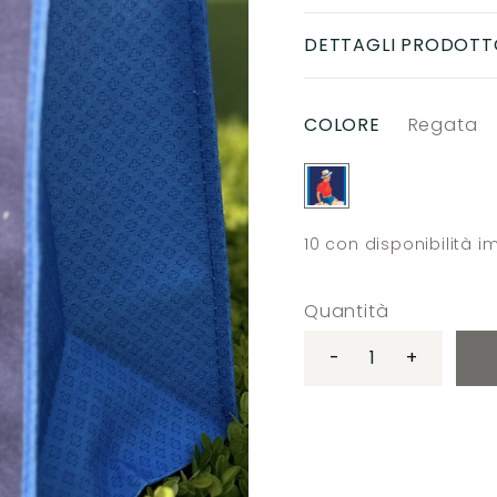
DETTAGLI PRODOTT
COLORE
Regata
10
con disponibilità 
Quantità
-
+