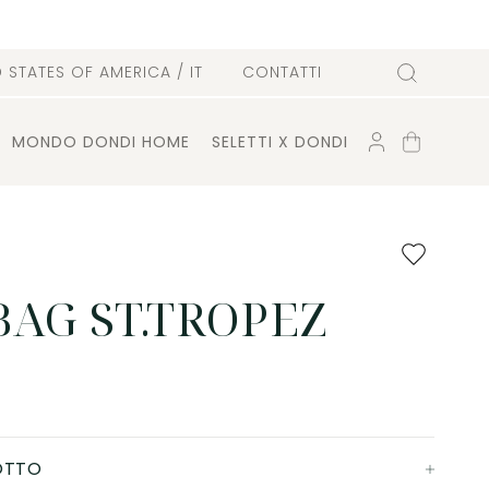
D STATES OF AMERICA
/ IT
CONTATTI
Cerca
ACCOUNT
CARRELLO
MONDO DONDI HOME
SELETTI X DONDI
Aggiungi
ai
preferiti
BAG ST.TROPEZ
OTTO